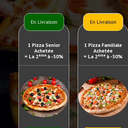
En Livraison
En Livraison
1 Pizza Senior
1 Pizza Familiale
Achetée
Achetée
ème
ème
= La 2
à -50%
= La 2
à -50%