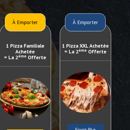
À Emporter
À Emporter
1 Pizza Familiale
1 Pizza XXL Achetée
ème
Achetée
= La 2
Offerte
ème
= La 2
Offerte
Envoir Plus