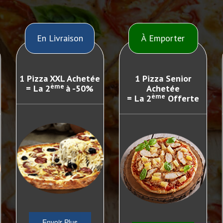
En Livraison
À Emporter
1 Pizza XXL Achetée
1 Pizza Senior
ème
= La 2
à -50%
Achetée
ème
= La 2
Offerte
Envoir Plus